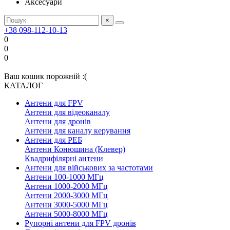
Аксесуари
×
+38 098-112-10-13
0
0
0
Ваш кошик порожній :(
КАТАЛОГ
Антени для FPV
Антени для відеоканалу
Антени для дронів
Антени для каналу керування
Антени для РЕБ
Антени Конюшина (Клевер)
Квадрифілярні антени
Антени для військових за частотами
Антени 100-1000 МГц
Антени 1000-2000 МГц
Антени 2000-3000 МГц
Антени 3000-5000 МГц
Антени 5000-8000 МГц
Рупорні антени для FPV дронів