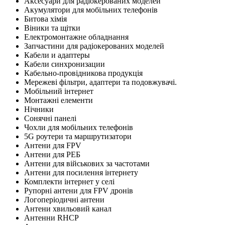
Аксесуари для радіокерованих моделей
Акумулятори для мобільних телефонів
Битова хімія
Віники та щітки
Електромонтажне обладнання
Запчастини для радіокерованих моделей
Кабели и адаптеры
Кабели синхронизации
Кабельно-провідникова продукція
Мережеві фільтри, адаптери та подовжувачі.
Мобільний інтернет
Монтажні елементи
Нічники
Сонячні панелі
Чохли для мобільних телефонів
5G роутери та маршрутизатори
Антени для FPV
Антени для РЕБ
Антени для військових за частотами
Антени для посилення інтернету
Комплекти інтернет у селі
Рупорні антени для FPV дронів
Логоперіодичні антени
Антени хвильовий канал
Антенни RHCP