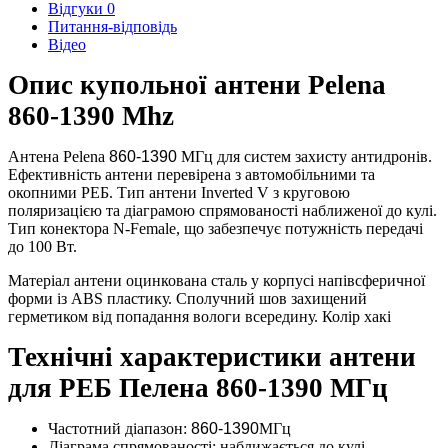
Відгуки
0
Питання-відповідь
Відео
Опис купольної антени Pelena
860-1390 Mhz
Антена Pelena
860-1390
МГц для систем захисту антидронів.
Ефективність антени перевірена з автомобільними та
окопними РЕБ. Тип антени Inverted V з круговою
поляризацією та діаграмою спрямованості наближеної до кулі.
Тип конектора N-Female, що забезпечує потужність передачі
до 100 Вт.
Матеріал антени оцинкована сталь у корпусі напівсферичної
форми із ABS пластику. Сполучний шов захищений
герметиком від попадання вологи всередину. Колір хакі
Технічні характеристики антени
для РЕБ Пелена 860-1390 МГц
Частотний діапазон:
860-1390
МГц
Діаграма спрямованості: наближається до кулі