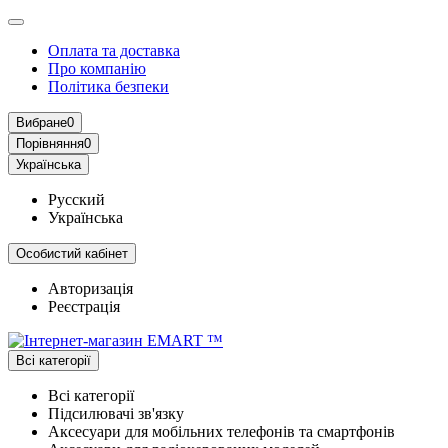
Оплата та доставка
Про компанію
Політика безпеки
Вибране
0
Порівняння
0
Українська
Русский
Українська
Особистий кабінет
Авторизація
Реєстрація
Всі категорії
Всі категорії
Підсилювачі зв'язку
Аксесуари для мобільних телефонів та смартфонів