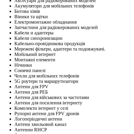
Аксесуари для радіокерованих моделей
Акумулятори для мобільних телефонів
Битова хімія
Віники та щітки
Електромонтажне обладнання
Запчастини для радіокерованих моделей
Кабели и адаптеры
Кабели синхронизации
Кабельно-провідникова продукція
Мережеві фільтри, адаптери та подовжувачі.
Мобільний інтернет
Монтажні елементи
Нічники
Сонячні панелі
Чохли для мобільних телефонів
5G роутери та маршрутизатори
Антени для FPV
Антени для РЕБ
Антени для військових за частотами
Антени для посилення інтернету
Комплекти інтернет у селі
Рупорні антени для FPV дронів
Логоперіодичні антени
Антени хвильовий канал
Антенни RHCP