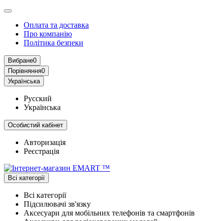
Оплата та доставка
Про компанію
Політика безпеки
Вибране
0
Порівняння
0
Українська
Русский
Українська
Особистий кабінет
Авторизація
Реєстрація
Всі категорії
Всі категорії
Підсилювачі зв'язку
Аксесуари для мобільних телефонів та смартфонів