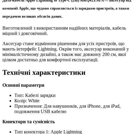
Дата-кабель Apple Lightning to Type-C (2m) MKQ42ZM/A — аксесуар від
компанії Apple, що чудово справляється із зарядкою пристроїв, а також
передачею великих обсягів даних.
Виготовлений з використанням надійних матеріалів, кабель
міцний і довговічний.
Аксесуар стане відмінним рішенням для усіх пристроїв, що
мають інтерфейс Lightning. Окрім того, аксесуар виконаний у
мінімалістичному дизайні, а також має довжину 200 см, якої
цілком достатньо для комфортної експлуатації.
Технічні характеристики
Основні параметри
Тип: Кабелі зарядки
Колір: White
Призначення: Для навушників, для iPhone, для iPad,
подовження USB кабелю
Конектори та сумісність
Тип конектора 1: Apple Lightning