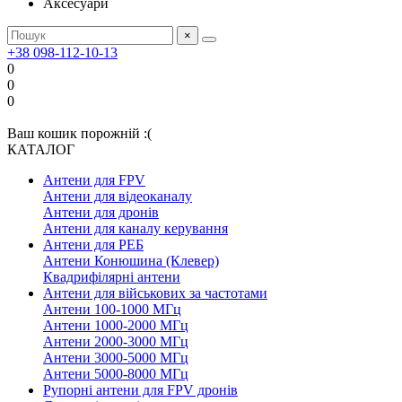
Аксесуари
×
+38 098-112-10-13
0
0
0
Ваш кошик порожній :(
КАТАЛОГ
Антени для FPV
Антени для відеоканалу
Антени для дронів
Антени для каналу керування
Антени для РЕБ
Антени Конюшина (Клевер)
Квадрифілярні антени
Антени для військових за частотами
Антени 100-1000 МГц
Антени 1000-2000 МГц
Антени 2000-3000 МГц
Антени 3000-5000 МГц
Антени 5000-8000 МГц
Рупорні антени для FPV дронів