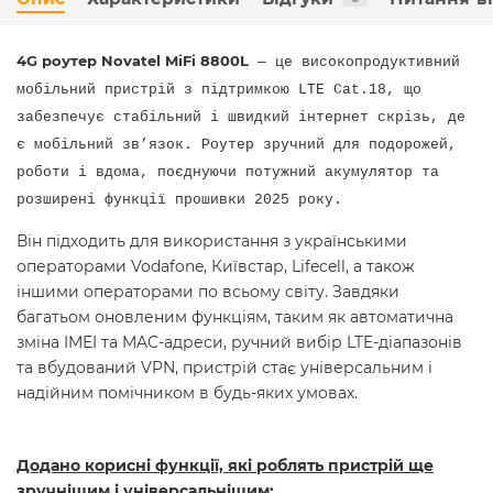
4G роутер Novatel MiFi 8800L
— це високопродуктивний
мобільний пристрій з підтримкою LTE Cat.18, що
забезпечує стабільний і швидкий інтернет скрізь, де
є мобільний зв’язок. Роутер зручний для подорожей,
роботи і вдома, поєднуючи потужний акумулятор та
розширені функції прошивки 2025 року.
Він підходить для використання з українськими
операторами Vodafone, Київстар, Lifecell, а також
іншими операторами по всьому світу. Завдяки
багатьом оновленим функціям, таким як автоматична
зміна IMEI та MAC-адреси, ручний вибір LTE-діапазонів
та вбудований VPN, пристрій стає універсальним і
надійним помічником в будь-яких умовах.
Додано корисні функції, які роблять пристрій ще
зручнішим і універсальнішим: