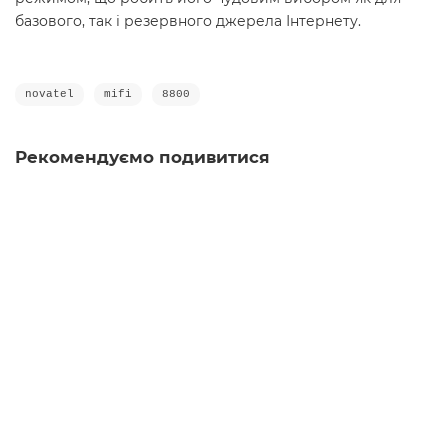
базового, так і резервного джерела Інтернету.
novatel
mifi
8800
Рекомендуємо подивитися
Ваша знижка: -14%
Антенна 4G всенаправлена 12Дб на магніті (кабель
1м з роз’ємом TS-9)
Є в наявності
499 грн.
580 грн.
У кошик