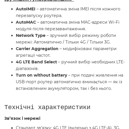
AutoIMEI
– автоматична зміна IMEI після кожного
перезапуску роутера.
AutoMAC
– автоматична зміна MAC-адреси Wi-Fi
модуля після перезавантаження.
Network Type
– зручний вибір режиму роботи
мережі: Автоматично / Тільки 4G / Тільки 3G.
Carrier Aggregation
– модифіковані параметри
агрегації частот.
4G LTE Band Select
– ручний вибір необхідних LTE-
діапазонів.
Turn on without battery
– при подачі живлення на
USB-порт роутер автоматично вмикається — як із
встановленим акумулятором, так і без нього.
Технічні характеристики
Зв’язок і мережі
Стандарт зв’язку: 4G LTE (включно з 4G LTE-A), 3G,