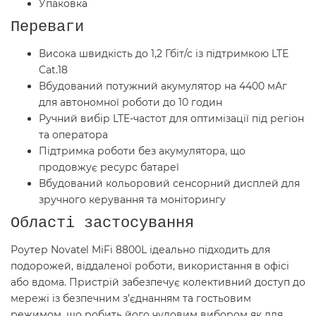
Упаковка
Переваги
Висока швидкість до 1,2 Гбіт/с із підтримкою LTE
Cat.18
Вбудований потужний акумулятор на 4400 мАг
для автономної роботи до 10 годин
Ручний вибір LTE-частот для оптимізації під регіон
та оператора
Підтримка роботи без акумулятора, що
продовжує ресурс батареї
Вбудований кольоровий сенсорний дисплей для
зручного керування та моніторингу
Області застосування
Роутер Novatel MiFi 8800L ідеально підходить для
подорожей, віддаленої роботи, використання в офісі
або вдома. Пристрій забезпечує колективний доступ до
мережі із безпечним з’єднанням та гостьовим
режимом, що робить його чудовим вибором як для