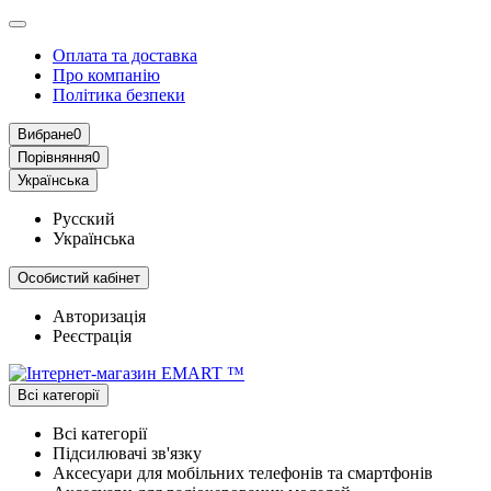
Оплата та доставка
Про компанію
Політика безпеки
Вибране
0
Порівняння
0
Українська
Русский
Українська
Особистий кабінет
Авторизація
Реєстрація
Всі категорії
Всі категорії
Підсилювачі зв'язку
Аксесуари для мобільних телефонів та смартфонів