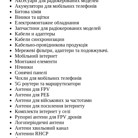
Аксесуари для радіокерованих моделей
Акумулятори для мобільних телефонів
Битова хімія
Віники та щітки
Електромонтажне обладнання
Запчастини для радіокерованих моделей
Кабели и адаптеры
Кабели синхронизации
Кабельно-провідникова продукція
Мережеві фільтри, адаптери та подовжувачі.
Мобільний інтернет
Монтажні елементи
Нічники
Сонячні панелі
Чохли для мобільних телефонів
5G роутери та маршрутизатори
Антени для FPV
Антени для РЕБ
Антени для військових за частотами
Антени для посилення інтернету
Комплекти інтернет у селі
Рупорні антени для FPV дронів
Логоперіодичні антени
Антени хвильовий канал
Антенни RHCP