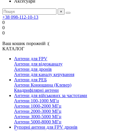
Аксесуари
×
+38 098-112-10-13
0
0
0
Ваш кошик порожній :(
КАТАЛОГ
Антени для FPV
Антени для відеоканалу
Антени для дронів
Антени для каналу керування
Антени для РЕБ
Антени Конюшина (Клевер)
Квадрифілярні антени
Антени для військових за частотами
Антени 100-1000 МГц
Антени 1000-2000 МГц
Антени 2000-3000 МГц
Антени 3000-5000 МГц
Антени 5000-8000 МГц
Рупорні антени для FPV дронів