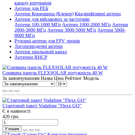
каналу керування
Антени для РЕБ
Антени Конюшина (Клевер)
Квадрифілярні антени
Антени для військових за частотами
Антени 100-1000 МГц
Антени 1000-2000 МГц
Антени
2000-3000 МГц
Антени 3000-5000 МГц
Антени 5000-
8000 МГц
Рупорні антени для FPV дронів
Логоперіодичні антени
Антени хвильовий канал
Антенни RHCP
Соняшна панель FLEXSOLAR потужність 40 W
За замовчуванням
Назва
Ціна
Рейтинг
Модель
Стартовий пакет Vodafone "Flexx GO"
Є в наявності
420 грн.
У кошик