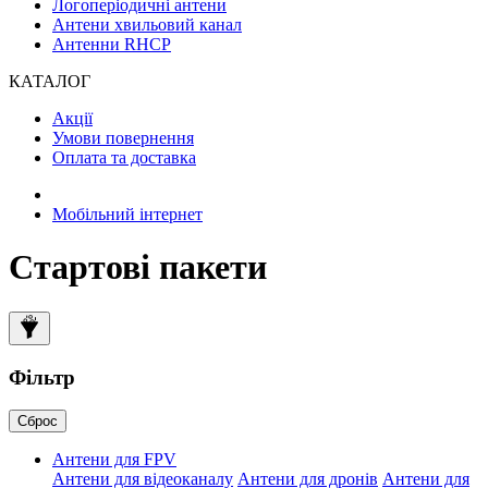
Логоперіодичні антени
Антени хвильовий канал
Антенни RHCP
КАТАЛОГ
Акції
Умови повернення
Оплата та доставка
Мобільний інтернет
Стартові пакети
Фільтр
Сброс
Антени для FPV
Антени для відеоканалу
Антени для дронів
Антени для