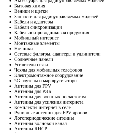
Аксессуары для радиоуправляемых моделей
Бытовая химия
Веники и щетки
Запчасти для радиоуправляемых моделей
Кабели и адаптеры
Кабели синхронизации
Кабельно-проводниковая продукция
Мобильный интернет
Монтажные элементы
Ночники
Сетевые фильтры, адаптеры и удлинители
Солнечные панели
Усилители связи
Чехлы для мобильных телефонов
Электромонтажное оборудование
5G роутеры и маршрутизаторы
Антенны для FPV
Антенны для РЭБ
Антенны для военных по частотам
Антенны для усиления интернета
Комплекты интернет в селе
Рупорные антенны для FPV дронов
Логопериодические антенны
Антенны волновой канал
Антенны RHCP