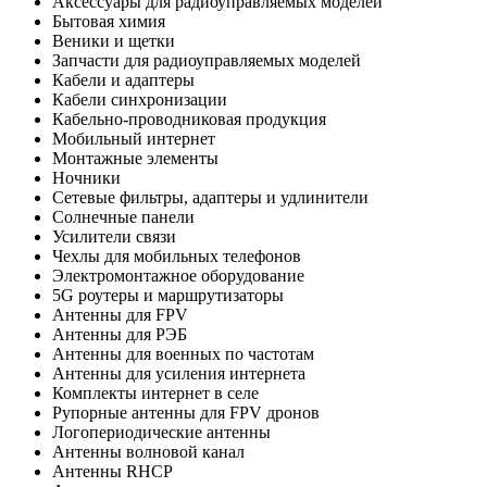
Аксессуары для радиоуправляемых моделей
Бытовая химия
Веники и щетки
Запчасти для радиоуправляемых моделей
Кабели и адаптеры
Кабели синхронизации
Кабельно-проводниковая продукция
Мобильный интернет
Монтажные элементы
Ночники
Сетевые фильтры, адаптеры и удлинители
Солнечные панели
Усилители связи
Чехлы для мобильных телефонов
Электромонтажное оборудование
5G роутеры и маршрутизаторы
Антенны для FPV
Антенны для РЭБ
Антенны для военных по частотам
Антенны для усиления интернета
Комплекты интернет в селе
Рупорные антенны для FPV дронов
Логопериодические антенны
Антенны волновой канал
Антенны RHCP