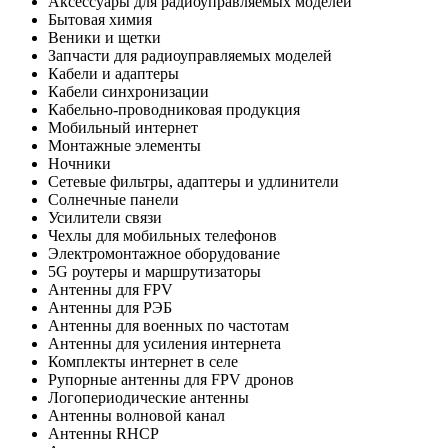
Аксессуары для радиоуправляемых моделей
Бытовая химия
Веники и щетки
Запчасти для радиоуправляемых моделей
Кабели и адаптеры
Кабели синхронизации
Кабельно-проводниковая продукция
Мобильный интернет
Монтажные элементы
Ночники
Сетевые фильтры, адаптеры и удлинители
Солнечные панели
Усилители связи
Чехлы для мобильных телефонов
Электромонтажное оборудование
5G роутеры и маршрутизаторы
Антенны для FPV
Антенны для РЭБ
Антенны для военных по частотам
Антенны для усиления интернета
Комплекты интернет в селе
Рупорные антенны для FPV дронов
Логопериодические антенны
Антенны волновой канал
Антенны RHCP