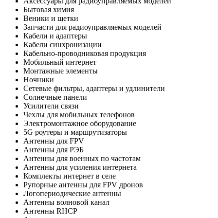
Аксессуары для радиоуправляемых моделей
Бытовая химия
Веники и щетки
Запчасти для радиоуправляемых моделей
Кабели и адаптеры
Кабели синхронизации
Кабельно-проводниковая продукция
Мобильный интернет
Монтажные элементы
Ночники
Сетевые фильтры, адаптеры и удлинители
Солнечные панели
Усилители связи
Чехлы для мобильных телефонов
Электромонтажное оборудование
5G роутеры и маршрутизаторы
Антенны для FPV
Антенны для РЭБ
Антенны для военных по частотам
Антенны для усиления интернета
Комплекты интернет в селе
Рупорные антенны для FPV дронов
Логопериодические антенны
Антенны волновой канал
Антенны RHCP