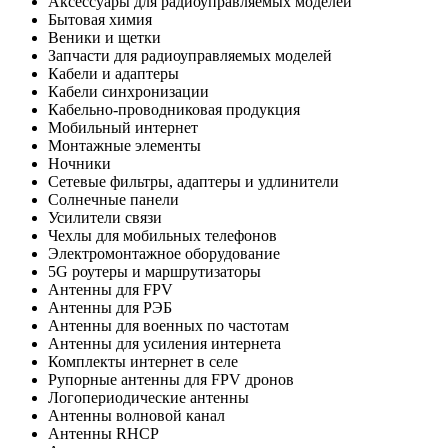
Аксессуары для радиоуправляемых моделей
Бытовая химия
Веники и щетки
Запчасти для радиоуправляемых моделей
Кабели и адаптеры
Кабели синхронизации
Кабельно-проводниковая продукция
Мобильный интернет
Монтажные элементы
Ночники
Сетевые фильтры, адаптеры и удлинители
Солнечные панели
Усилители связи
Чехлы для мобильных телефонов
Электромонтажное оборудование
5G роутеры и маршрутизаторы
Антенны для FPV
Антенны для РЭБ
Антенны для военных по частотам
Антенны для усиления интернета
Комплекты интернет в селе
Рупорные антенны для FPV дронов
Логопериодические антенны
Антенны волновой канал
Антенны RHCP