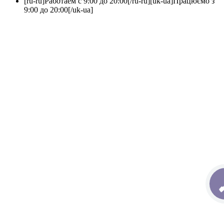
[ru-ru]Работаем с 9:00 до 20:00[/ru-ru][uk-ua]Працюємо з
9:00 до 20:00[/uk-ua]