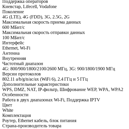
Поддержка операторов
Киевстар, Lifecell, Vodafone
Поколение
4G (LTE), 4G (FDD), 3G, 2.5G, 2G
Максимальная скорость приема данных
600 МБит/с
Максимальная скорость отправки данных
100 МБит/с
Интерфейс
Ethernet, Wi-Fi
Антенна
Внутренняя
Частотный диапазон
4G: 800/900/1800/2100/2600 МГц, 3G: 900/1800/1900 МГц
Версии протоколов
802.11 a/b/g/n/ac/ax (WiFi 6), 2.4 ГГц и 5 ГГц
Дополнительные характеристики
WPS, DMZ, NAT, IP-фильтр, Шифрование WEP, WPA, WPA2
Особенности
Работа в двух диапазонах Wi-Fi, Поддержка IPTV
Цвет
White
Комплектация
Роутер, Ethernet кабель, блок питания
Страна-производитель товара