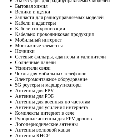
Аксессуары для радиоуправляемых моделей
Бытовая химия
Веники и щетки
Запчасти для радиоуправляемых моделей
Кабели и адаптеры
Кабели синхронизации
Кабельно-проводниковая продукция
Мобильный интернет
Монтажные элементы
Ночники
Сетевые фильтры, адаптеры и удлинители
Солнечные панели
Усилители связи
Чехлы для мобильных телефонов
Электромонтажное оборудование
5G роутеры и маршрутизаторы
Антенны для FPV
Антенны для РЭБ
Антенны для военных по частотам
Антенны для усиления интернета
Комплекты интернет в селе
Рупорные антенны для FPV дронов
Логопериодические антенны
Антенны волновой канал
Антенны RHCP