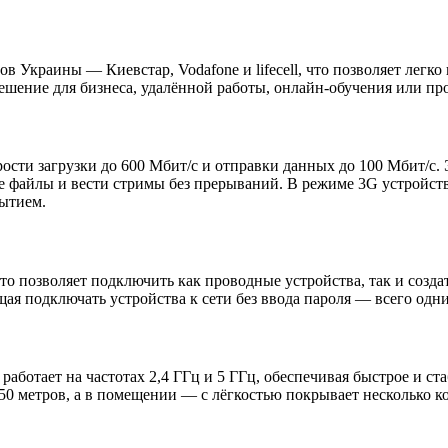
в Украины — Киевстар, Vodafone и lifecell, что позволяет легк
ешение для бизнеса, удалённой работы, онлайн-обучения или пр
ости загрузки до 600 Мбит/с и отправки данных до 100 Мбит/с. 
файлы и вести стримы без прерываний. В режиме 3G устройство 
рытием.
позволяет подключить как проводные устройства, так и создат
ая подключать устройства к сети без ввода пароля — всего одн
) работает на частотах 2,4 ГГц и 5 ГГц, обеспечивая быстрое и 
о 50 метров, а в помещении — с лёгкостью покрывает несколько 