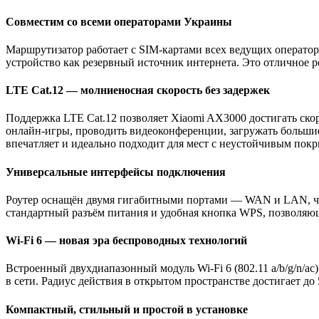
Совместим со всеми операторами Украины
Маршрутизатор работает с SIM-картами всех ведущих операторо
устройство как резервный источник интернета. Это отличное р
LTE Cat.12 — молниеносная скорость без задержек
Поддержка LTE Cat.12 позволяет Xiaomi AX3000 достигать скор
онлайн-игры, проводить видеоконференции, загружать большие 
впечатляет и идеально подходит для мест с неустойчивым пок
Универсальные интерфейсы подключения
Роутер оснащён двумя гигабитными портами — WAN и LAN, что 
стандартный разъём питания и удобная кнопка WPS, позволяющ
Wi-Fi 6 — новая эра беспроводных технологий
Встроенный двухдиапазонный модуль Wi-Fi 6 (802.11 a/b/g/n/ac
в сети. Радиус действия в открытом пространстве достигает д
Компактный, стильный и простой в установке