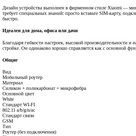
Дизайн устройства выполнен в фирменном стиле Xiaomi — мин
требует специальных знаний: просто вставьте SIM-карту, под
быстро.
Идеален для дома, офиса или дачи
Благодаря гибкости настроек, высокой производительности и 
стройке. Он одинаково хорошо справляется как с основной фун
Общие
Вид
Мобильный роутер
Материал
Силикон + поликарбонат + микрофибра
Основной цвет
White
Стандарт WI-FI
802.11 a/b/g/n/ac
Стандарт связи
GSM
Тип
Роутер (без подключения)