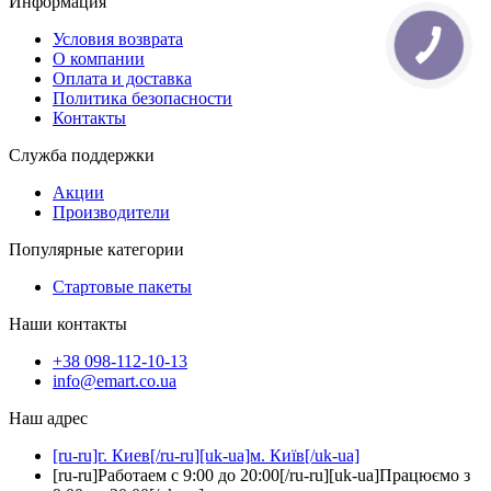
Информация
Условия возврата
О компании
Оплата и доставка
Политика безопасности
Контакты
Служба поддержки
Акции
Производители
Популярные категории
Стартовые пакеты
Наши контакты
+38 098-112-10-13
info@emart.co.ua
Наш адрес
[ru-ru]г. Киев[/ru-ru][uk-ua]м. Київ[/uk-ua]
[ru-ru]Работаем с 9:00 до 20:00[/ru-ru][uk-ua]Працюємо з