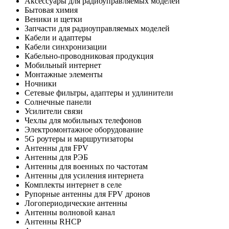
Аксессуары для радиоуправляемых моделей
Бытовая химия
Веники и щетки
Запчасти для радиоуправляемых моделей
Кабели и адаптеры
Кабели синхронизации
Кабельно-проводниковая продукция
Мобильный интернет
Монтажные элементы
Ночники
Сетевые фильтры, адаптеры и удлинители
Солнечные панели
Усилители связи
Чехлы для мобильных телефонов
Электромонтажное оборудование
5G роутеры и маршрутизаторы
Антенны для FPV
Антенны для РЭБ
Антенны для военных по частотам
Антенны для усиления интернета
Комплекты интернет в селе
Рупорные антенны для FPV дронов
Логопериодические антенны
Антенны волновой канал
Антенны RHCP