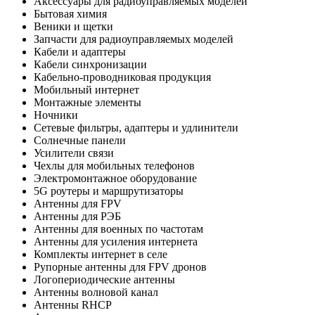
Аксессуары для радиоуправляемых моделей
Бытовая химия
Веники и щетки
Запчасти для радиоуправляемых моделей
Кабели и адаптеры
Кабели синхронизации
Кабельно-проводниковая продукция
Мобильный интернет
Монтажные элементы
Ночники
Сетевые фильтры, адаптеры и удлинители
Солнечные панели
Усилители связи
Чехлы для мобильных телефонов
Электромонтажное оборудование
5G роутеры и маршрутизаторы
Антенны для FPV
Антенны для РЭБ
Антенны для военных по частотам
Антенны для усиления интернета
Комплекты интернет в селе
Рупорные антенны для FPV дронов
Логопериодические антенны
Антенны волновой канал
Антенны RHCP