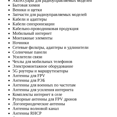
Аксессуары для радиоуправляемых моделей
Бытовая химия
Веники и щетки
Запчасти для радиоуправляемых моделей
Кабели и адаптеры
Кабели синхронизации
Кабельно-проводниковая продукция
Мобильный интернет
Монтажные элементы
Ночники
Сетевые фильтры, адаптеры и удлинители
Солнечные панели
Усилители связи
Чехлы для мобильных телефонов
Электромонтажное оборудование
5G роутеры и маршрутизаторы
Антенны для FPV
Антенны для РЭБ
Антенны для военных по частотам
Антенны для усиления интернета
Комплекты интернет в селе
Рупорные антенны для FPV дронов
Логопериодические антенны
Антенны волновой канал
Антенны RHCP