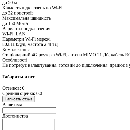
до 50 м
Кількість підключень по Wi-Fi
до 32 пристроїв
Максимальна швидкість
до 150 Мбіт/с
Варианты подключения
WI-Fi, LAN
Параметри Wi-Fi мережі
802.11 b/g/n, Частота 2.4ГГц
Комплектація
Стаціонарний 4G роутер з Wi-Fi, антена MIMO 21 Дб, кабель R
Особливості
Не потребує налаштування, готовий до підключення, працює з 
Габариты и вес
Отзывов: 0
Средняя оценка: 0.0
Написать отзыв
Ваше имя
Достоинства