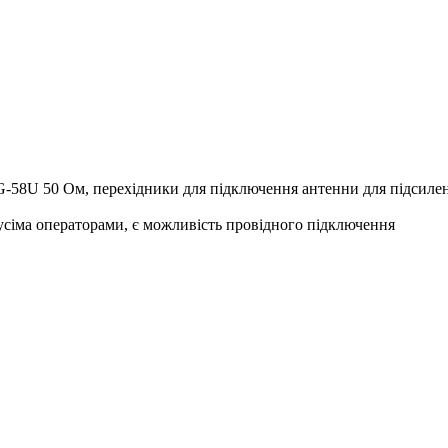
G-58U 50 Ом, перехідники для підключення антенни для підсиле
усіма операторами, є можливість провідного підключення