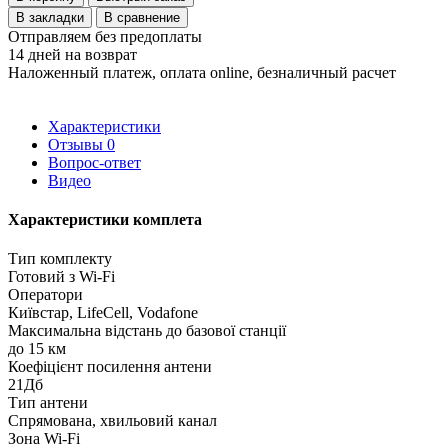
В закладки
В сравнение
Отправляем без предоплаты
14 дней на возврат
Наложенный платеж, оплата online, безналичный расчет
Характеристики
Отзывы
0
Вопрос-ответ
Видео
Характеристики комплета
Тип комплекту
Готовий з Wi-Fi
Оператори
Київстар, LifeCell, Vodafone
Максимальна відстань до базової станції
до 15 км
Коефіцієнт посилення антени
21Дб
Тип антени
Спрямована, хвильовий канал
Зона Wi-Fi