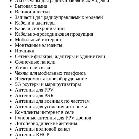
Аксессуары для радиоуправляемых моделей
Бытовая химия
Веники и щетки
Запчасти для радиоуправляемых моделей
Кабели и адаптеры
Кабели синхронизации
Кабельно-проводниковая продукция
Мобильный интернет
Монтажные элементы
Ночники
Сетевые фильтры, адаптеры и удлинители
Солнечные панели
Усилители связи
Чехлы для мобильных телефонов
Электромонтажное оборудование
5G роутеры и маршрутизаторы
Антенны для FPV
Антенны для РЭБ
Антенны для военных по частотам
Антенны для усиления интернета
Комплекты интернет в селе
Рупорные антенны для FPV дронов
Логопериодические антенны
Антенны волновой канал
Антенны RHCP