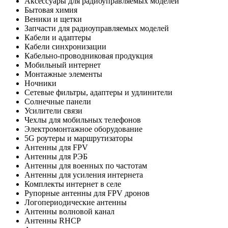
Аксессуары для радиоуправляемых моделей
Бытовая химия
Веники и щетки
Запчасти для радиоуправляемых моделей
Кабели и адаптеры
Кабели синхронизации
Кабельно-проводниковая продукция
Мобильный интернет
Монтажные элементы
Ночники
Сетевые фильтры, адаптеры и удлинители
Солнечные панели
Усилители связи
Чехлы для мобильных телефонов
Электромонтажное оборудование
5G роутеры и маршрутизаторы
Антенны для FPV
Антенны для РЭБ
Антенны для военных по частотам
Антенны для усиления интернета
Комплекты интернет в селе
Рупорные антенны для FPV дронов
Логопериодические антенны
Антенны волновой канал
Антенны RHCP