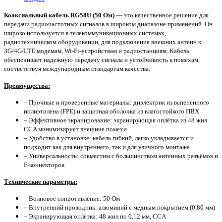
Коаксиальный кабель RG58U (50 Ом)
— это качественное решение для
передачи радиочастотных сигналов в широком диапазоне применений. Он
широко используется в телекоммуникационных системах,
радиотехническом оборудовании, для подключения внешних антенн к
3G/4G/LTE модемам, Wi-Fi-устройствам и радиостанциям. Кабель
обеспечивает надежную передачу сигнала и устойчивость к помехам,
соответствуя международным стандартам качества.
Преимущества:
– Прочные и проверенные материалы: диэлектрик из вспененного
полиэтилена (FPE) и защитная оболочка из влагостойкого ПВХ
– Эффективное экранирование: экранирующая оплётка из 48 жил
CCA минимизирует внешние помехи
– Удобство в установке: кабель гибкий, легко укладывается и
подходит как для внутреннего, так и для уличного монтажа
– Универсальность: совместим с большинством антенных разъёмов и
F-коннекторов
Технические параметры:
– Волновое сопротивление: 50 Ом
– Внутренний проводник: алюминий с медным покрытием (0,80 мм)
– Экранирующая оплётка: 48 жил по 0,12 мм, CCA