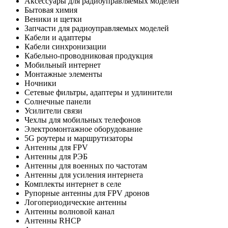
Аксессуары для радиоуправляемых моделей
Бытовая химия
Веники и щетки
Запчасти для радиоуправляемых моделей
Кабели и адаптеры
Кабели синхронизации
Кабельно-проводниковая продукция
Мобильный интернет
Монтажные элементы
Ночники
Сетевые фильтры, адаптеры и удлинители
Солнечные панели
Усилители связи
Чехлы для мобильных телефонов
Электромонтажное оборудование
5G роутеры и маршрутизаторы
Антенны для FPV
Антенны для РЭБ
Антенны для военных по частотам
Антенны для усиления интернета
Комплекты интернет в селе
Рупорные антенны для FPV дронов
Логопериодические антенны
Антенны волновой канал
Антенны RHCP