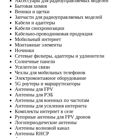
Аксессуары для радиоуправляемых моделей
Бытовая химия
Веники и щетки
Запчасти для радиоуправляемых моделей
Кабели и адаптеры
Кабели синхронизации
Кабельно-проводниковая продукция
Мобильный интернет
Монтажные элементы
Ночники
Сетевые фильтры, адаптеры и удлинители
Солнечные панели
Усилители связи
Чехлы для мобильных телефонов
Электромонтажное оборудование
5G роутеры и маршрутизаторы
Антенны для FPV
Антенны для РЭБ
Антенны для военных по частотам
Антенны для усиления интернета
Комплекты интернет в селе
Рупорные антенны для FPV дронов
Логопериодические антенны
Антенны волновой канал
Антенны RHCP