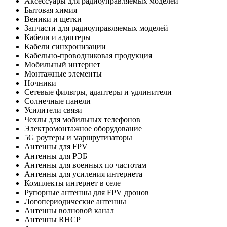
Аксессуары для радиоуправляемых моделей
Бытовая химия
Веники и щетки
Запчасти для радиоуправляемых моделей
Кабели и адаптеры
Кабели синхронизации
Кабельно-проводниковая продукция
Мобильный интернет
Монтажные элементы
Ночники
Сетевые фильтры, адаптеры и удлинители
Солнечные панели
Усилители связи
Чехлы для мобильных телефонов
Электромонтажное оборудование
5G роутеры и маршрутизаторы
Антенны для FPV
Антенны для РЭБ
Антенны для военных по частотам
Антенны для усиления интернета
Комплекты интернет в селе
Рупорные антенны для FPV дронов
Логопериодические антенны
Антенны волновой канал
Антенны RHCP