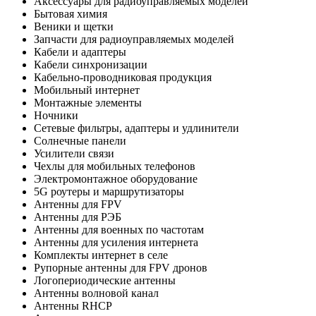
Аксессуары для радиоуправляемых моделей
Бытовая химия
Веники и щетки
Запчасти для радиоуправляемых моделей
Кабели и адаптеры
Кабели синхронизации
Кабельно-проводниковая продукция
Мобильный интернет
Монтажные элементы
Ночники
Сетевые фильтры, адаптеры и удлинители
Солнечные панели
Усилители связи
Чехлы для мобильных телефонов
Электромонтажное оборудование
5G роутеры и маршрутизаторы
Антенны для FPV
Антенны для РЭБ
Антенны для военных по частотам
Антенны для усиления интернета
Комплекты интернет в селе
Рупорные антенны для FPV дронов
Логопериодические антенны
Антенны волновой канал
Антенны RHCP