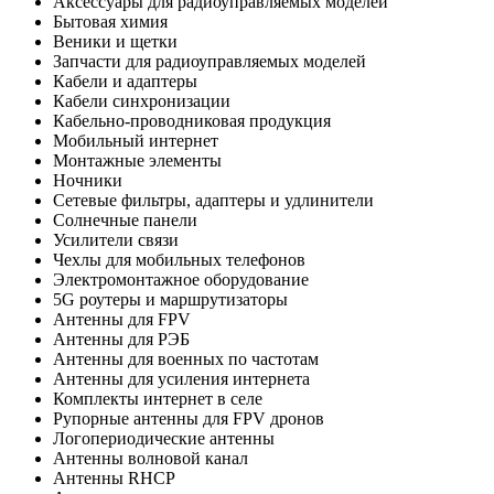
Аксессуары для радиоуправляемых моделей
Бытовая химия
Веники и щетки
Запчасти для радиоуправляемых моделей
Кабели и адаптеры
Кабели синхронизации
Кабельно-проводниковая продукция
Мобильный интернет
Монтажные элементы
Ночники
Сетевые фильтры, адаптеры и удлинители
Солнечные панели
Усилители связи
Чехлы для мобильных телефонов
Электромонтажное оборудование
5G роутеры и маршрутизаторы
Антенны для FPV
Антенны для РЭБ
Антенны для военных по частотам
Антенны для усиления интернета
Комплекты интернет в селе
Рупорные антенны для FPV дронов
Логопериодические антенны
Антенны волновой канал
Антенны RHCP