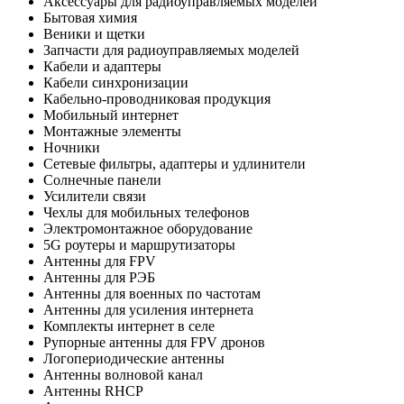
Аксессуары для радиоуправляемых моделей
Бытовая химия
Веники и щетки
Запчасти для радиоуправляемых моделей
Кабели и адаптеры
Кабели синхронизации
Кабельно-проводниковая продукция
Мобильный интернет
Монтажные элементы
Ночники
Сетевые фильтры, адаптеры и удлинители
Солнечные панели
Усилители связи
Чехлы для мобильных телефонов
Электромонтажное оборудование
5G роутеры и маршрутизаторы
Антенны для FPV
Антенны для РЭБ
Антенны для военных по частотам
Антенны для усиления интернета
Комплекты интернет в селе
Рупорные антенны для FPV дронов
Логопериодические антенны
Антенны волновой канал
Антенны RHCP