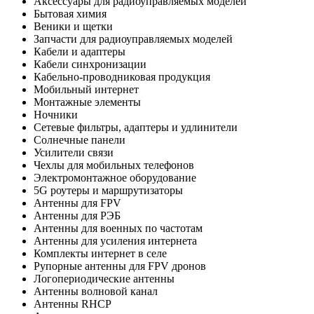
Аксессуары для радиоуправляемых моделей
Бытовая химия
Веники и щетки
Запчасти для радиоуправляемых моделей
Кабели и адаптеры
Кабели синхронизации
Кабельно-проводниковая продукция
Мобильный интернет
Монтажные элементы
Ночники
Сетевые фильтры, адаптеры и удлинители
Солнечные панели
Усилители связи
Чехлы для мобильных телефонов
Электромонтажное оборудование
5G роутеры и маршрутизаторы
Антенны для FPV
Антенны для РЭБ
Антенны для военных по частотам
Антенны для усиления интернета
Комплекты интернет в селе
Рупорные антенны для FPV дронов
Логопериодические антенны
Антенны волновой канал
Антенны RHCP