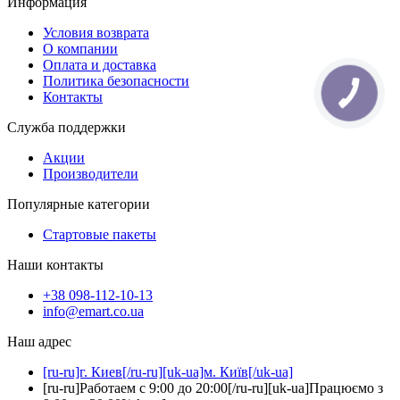
Информация
Условия возврата
О компании
Оплата и доставка
Политика безопасности
Контакты
Служба поддержки
Акции
Производители
Популярные категории
Стартовые пакеты
Наши контакты
+38 098-112-10-13
info@emart.co.ua
Наш адрес
[ru-ru]г. Киев[/ru-ru][uk-ua]м. Київ[/uk-ua]
[ru-ru]Работаем с 9:00 до 20:00[/ru-ru][uk-ua]Працюємо з