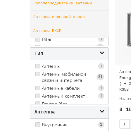
Логопериодические антенны
DXtech
3
Energy
6
Антенны волновой канал
Novatel
1
Антенны RHCP
RNet
2
Ritar
1
Rnet
10
Тип
Signal Level
1
TERA
1
Антенны
1
MyWay
46
Антен
Антенны мобильной
31
Energ
связи и интернета
) + 2
Антенные кабели
1
RG58
Антенный комплект
1
Роутер (без
1
3 1
подключения)
Антенна
Внутренняя
1