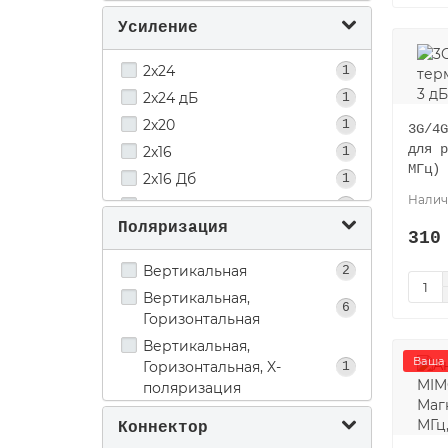
Усиление
2x24
1
2x24 дБ
1
2х20
1
3G/4G
для р
2x16
1
МГц) 
2x16 Дб
1
2х15 дБи
2
Поляризация
21
1
310
21 dbi
1
Вертикальная
2
20 dBi
2
Вертикальная,
6
17
1
Горизонтальная
17 dbi
1
Вертикальная,
Ваша 
Горизонтальная, X-
15
1
3
поляризация
15 дБи
2
15 dBi
1
Коннектор