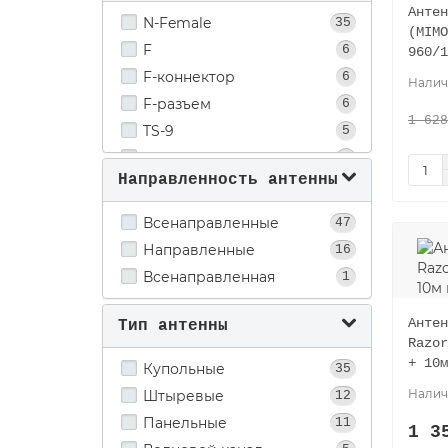
12 дБ дБи
1
Антен
N-Female
35
12 dBi
6
(MIMO
F
6
960/1
10 dBi
2
F-коннектор
6
9.5
2
F-разъем
6
7 dBi
1
1 628
TS-9
5
5
1
SMA
4
3
5
Направленность антенны
F-female (мама)
3
3 дБи
1
CRC-9
1
3 dbi
1
Всенаправленные
47
SMA (male)
1
Направленные
16
TS9
1
Всенаправленная
1
Антен
Тип антенны
Razor
+ 10м
Купольные
35
Штыревые
12
Панельные
11
1 3