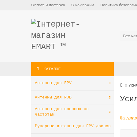
Оплата и доставка
О компании
Политика безопасн
Все ка
КАТАЛОГ
Антенны для FPV
Уси
Уси
Антенны для РЭБ
Антенны для военных по
частотам
Фильтр
По умол
Рупорные антенны для FPV дронов
Производители