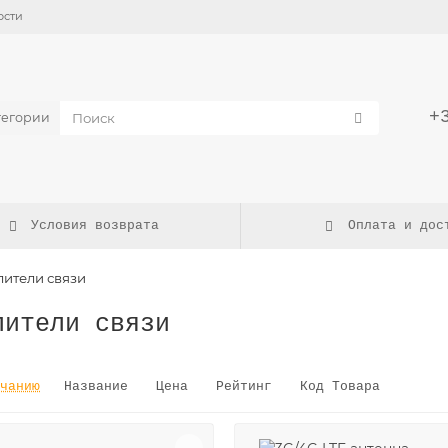
ости
+
тегории
Условия возврата
Оплата и дос
лители связи
лители связи
чанию
Название
Цена
Рейтинг
Код Товара