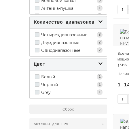
Волновой канал
5
Антенна-пушка
1
Панельная
1
Количество диапазонов
Планшетная
1
Четырехдиапазонные
8
Двухдиапазонные
2
Однодиапазонные
2
Всена
мощно
Цвет
(SMA 
Белый
1
1 1
Черный
1
Grey
1
Сброс
Антенны для FPV