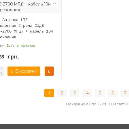
 Антенна LTE
вленная Стрела 21дБ
-2700 МГц) + кабель 10м
еходник
Есть в наличии
28 грн.
В корзину
1
2
3
4
5
6
7
Показано с 1 по 16 из 113 (всего 