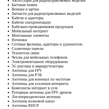
Аксессуары для радиоуправляемых моделей
Бытовая химия
Веники и щетки
Запчасти для радиоуправляемых моделей
Кабели и адаптеры
Кабели синхронизации
Кабельно-проводниковая продукция
Мобильный интернет
Монтажные элементы
Ночники
Сетевые фильтры, адаптеры и удлинители
Солнечные панели
Усилители связи
Чехлы для мобильных телефонов
Электромонтажное оборудование
5G роутеры и маршрутизаторы
Антенны для FPV
Антенны для РЭБ
Антенны для военных по частотам
Антенны для усиления интернета
Комплекты интернет в селе
Рупорные антенны для FPV дронов
Логопериодические антенны
Антенны волновой канал
Антенны RHCP