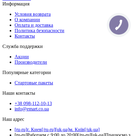
Информация
Условия возврата
О компании
Оплата и доставка
Политика безопасности
Контакты
Служба поддержки
Акции
Производители
Популярные категории
Стартовые пакеты
Наши контакты
+38 098-112-10-13
info@emart.co.ua
Наш адрес
[ru-ru]г. Киев[/ru-ru][uk-ua]м. Київ[/uk-ua]
[ru-ru]Работаем с 9:00 до 20:00[/ru-ru][uk-ua]Працюємо з