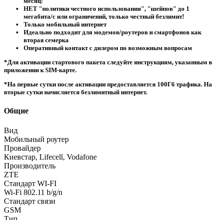
месяц!
НЕТ "политики честного использования", "шейпов" до 1
мегабита/с или ограничений, только честный безлимит!
Только мобильный интернет
Идеально подходит для модемов/роутеров и смартфонов как
вторая семерка
Оперативный контакт с дилером по возможным вопросам
*Для активации стартового пакета следуйте инструкциям, указанным в
приложении к SIM-карте.
*На первые сутки после активации предоставляется 100Гб трафика. На
вторые сутки начисляется безлимитный интернет.
Общие
Вид
Мобильный роутер
Провайдер
Киевстар, Lifecell, Vodafone
Производитель
ZTE
Стандарт WI-FI
Wi-Fi 802.11 b/g/n
Стандарт связи
GSM
Тип