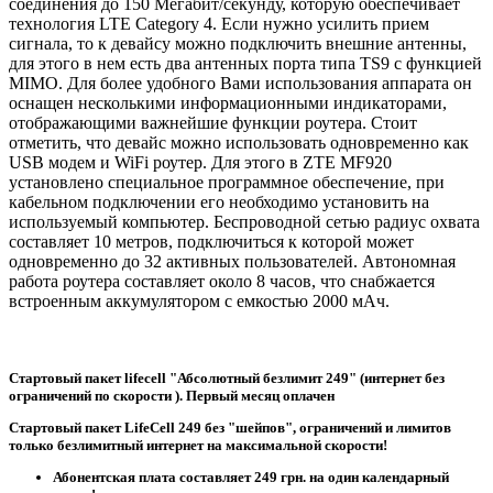
соединения до 150 Мегабит/секунду, которую обеспечивает
технология LTE Category 4. Если нужно усилить прием
сигнала, то к девайсу можно подключить внешние антенны,
для этого в нем есть два антенных порта типа TS9 с функцией
MIMO. Для более удобного Вами использования аппарата он
оснащен несколькими информационными индикаторами,
отображающими важнейшие функции роутера. Стоит
отметить, что девайс можно использовать одновременно как
USB модем и WiFi роутер. Для этого в ZTE MF920
установлено специальное программное обеспечение, при
кабельном подключении его необходимо установить на
используемый компьютер. Беспроводной сетью радиус охвата
составляет 10 метров, подключиться к которой может
одновременно до 32 активных пользователей. Автономная
работа роутера составляет около 8 часов, что снабжается
встроенным аккумулятором с емкостью 2000 мАч.
Стартовый пакет lifecell "Абсолютный безлимит 249" (интернет без
ограничений по скорости ). Первый месяц оплачен
Стартовый пакет LifeCell 249 без "шейпов", ограничений и лимитов
только безлимитный интернет на максимальной скорости!
Абонентская плата составляет 249 грн. на один календарный