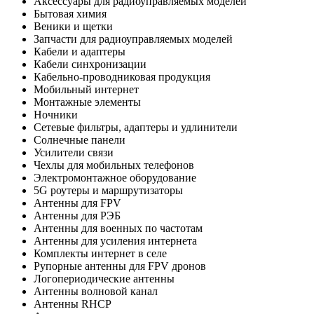
Аксессуары для радиоуправляемых моделей
Бытовая химия
Веники и щетки
Запчасти для радиоуправляемых моделей
Кабели и адаптеры
Кабели синхронизации
Кабельно-проводниковая продукция
Мобильный интернет
Монтажные элементы
Ночники
Сетевые фильтры, адаптеры и удлинители
Солнечные панели
Усилители связи
Чехлы для мобильных телефонов
Электромонтажное оборудование
5G роутеры и маршрутизаторы
Антенны для FPV
Антенны для РЭБ
Антенны для военных по частотам
Антенны для усиления интернета
Комплекты интернет в селе
Рупорные антенны для FPV дронов
Логопериодические антенны
Антенны волновой канал
Антенны RHCP