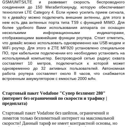
GSM/UMTS/LTE и развивает скорость беспроводного
соединения до 150 Мегабит/секунду, которую обеспечивает
технология LTE Category 4. Если нужно усилить прием сигнала,
то к девайсу можно подключить внешние антенны, для этого в
нем есть два антенных порта типа TS9 с функцией MIMO. Для
более удобного Вами использования аппарата он оснащен
несколькими информационными индикаторами,
отображающими важнейшие функции роутера. Стоит отметить,
что девайс можно использовать одновременно как USB модем и
WiFi роутер. Для этого в ZTE MF920 установлено специальное
ПО, при кабельном подключении его необходимо установить на
используемый компьютер. Беспроводной сетью радиус охвата
составляет 10 метров, подключиться к которой может
одновременно до 32 активных пользователей. Автономная
работа роутера составляет около 8 часов, что снабжается
встроенным аккумулятором с емкостью 2000 мАч.
Стартовый пакет Vodafone "Супер безлимит 280"
(интернет без ограничений по скорости и трафику |
предоплата)
Стартовый пакет Vodafone без шейпов, ограничений и
лимитов только безлимитный интернет на максимальной
скорости! Данный тариф не имеет контрактной основы, но