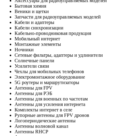
Аксессуары для радиоуправляемых моделей
Бытовая химия
Веники и щетки
Запчасти для радиоуправляемых моделей
Кабели и адаптеры
Кабели синхронизации
Кабельно-проводниковая продукция
Мобильный интернет
Монтажные элементы
Ночники
Сетевые фильтры, адаптеры и удлинители
Солнечные панели
Усилители связи
Чехлы для мобильных телефонов
Электромонтажное оборудование
5G роутеры и маршрутизаторы
Антенны для FPV
Антенны для РЭБ
Антенны для военных по частотам
Антенны для усиления интернета
Комплекты интернет в селе
Рупорные антенны для FPV дронов
Логопериодические антенны
Антенны волновой канал
Антенны RHCP