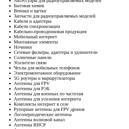
Аксессуары для радиоуправляемых моделей
Бытовая химия
Веники и щетки
Запчасти для радиоуправляемых моделей
Кабели и адаптеры
Кабели синхронизации
Кабельно-проводниковая продукция
Мобильный интернет
Монтажные элементы
Ночники
Сетевые фильтры, адаптеры и удлинители
Солнечные панели
Усилители связи
Чехлы для мобильных телефонов
Электромонтажное оборудование
5G роутеры и маршрутизаторы
Антенны для FPV
Антенны для РЭБ
Антенны для военных по частотам
Антенны для усиления интернета
Комплекты интернет в селе
Рупорные антенны для FPV дронов
Логопериодические антенны
Антенны волновой канал
Антенны RHCP