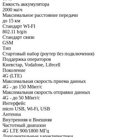
Емкость аккумулятора
2000 ма\ч
Максимальное расстояние передачи
до 15 км
Стандарт WI-FI
802.11 b/g/n
Стандарт связи
GSM
Тип
Стартовый набор (роутер без подключения)
Поддержка операторов
Киевстар, Vodafone, Lifecell
Поколение
4G (LTE)
Максимальная скорость приема данных
4G - до 150 Мбит/с
Максимальная скорость отправки данных
4G - до 50 Мбит/с
Интерфейс
micro USB, Wi-Fi, USB
Антенна
Внутренняя и Внешняя
Частотный диапазон
4G LTE 900/1800 МГц
Дополнительные характеристики