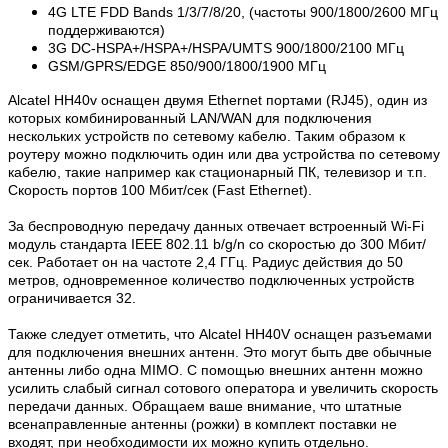
4G LTE FDD Bands 1/3/7/8/20, (частоты 900/1800/2600 МГц
поддерживаются)
3G DC-HSPA+/HSPA+/HSPA/UMTS 900/1800/2100 МГц
GSM/GPRS/EDGE 850/900/1800/1900 МГц
Alcatel HH40v оснащен двумя Ethernet портами (RJ45), один из
которых комбинированный LAN/WAN для подключения
нескольких устройств по сетевому кабелю. Таким образом к
роутеру можно подключить один или два устройства по сетевому
кабелю, такие например как стационарный ПК, телевизор и т.п.
Скорость портов 100 Мбит/сек (Fast Ethernet).
За беспроводную передачу данных отвечает встроенный Wi-Fi
модуль стандарта IEEE 802.11 b/g/n со скоростью до 300 Мбит/
сек. Работает он на частоте 2,4 ГГц. Радиус действия до 50
метров, одновременное количество подключенных устройств
ограничивается 32.
Также следует отметить, что Alcatel HH40V оснащен разъемами
для подключения внешних антенн. Это могут быть две обычные
антенны либо одна MIMO. С помощью внешних антенн можно
усилить слабый сигнал сотового оператора и увеличить скорость
передачи данных. Обращаем ваше внимание, что штатные
всенаправленные антенны (рожки) в комплект поставки не
входят, при необходимости их можно купить отдельно.