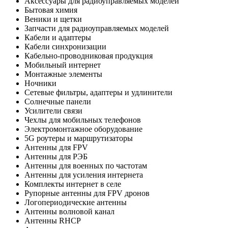
Аксессуары для радиоуправляемых моделей
Бытовая химия
Веники и щетки
Запчасти для радиоуправляемых моделей
Кабели и адаптеры
Кабели синхронизации
Кабельно-проводниковая продукция
Мобильный интернет
Монтажные элементы
Ночники
Сетевые фильтры, адаптеры и удлинители
Солнечные панели
Усилители связи
Чехлы для мобильных телефонов
Электромонтажное оборудование
5G роутеры и маршрутизаторы
Антенны для FPV
Антенны для РЭБ
Антенны для военных по частотам
Антенны для усиления интернета
Комплекты интернет в селе
Рупорные антенны для FPV дронов
Логопериодические антенны
Антенны волновой канал
Антенны RHCP