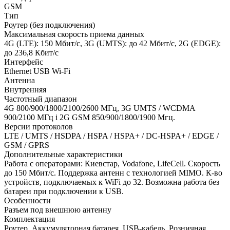
GSM
Тип
Роутер (без подключения)
Максимальная скорость приема данных
4G (LTE): 150 Мбит/c, 3G (UMTS): до 42 Мбит/c, 2G (EDGE):
до 236,8 Кбит/с
Интерфейс
Ethernet USB Wi-Fi
Антенна
Внутренняя
Частотный диапазон
4G 800/900/1800/2100/2600 МГц, 3G UMTS / WCDMA
900/2100 МГц і 2G GSM 850/900/1800/1900 Мгц.
Версии протоколов
LTE / UMTS / HSDPA / HSPA / HSPA+ / DC-HSPA+ / EDGE /
GSM / GPRS
Дополнительные характеристики
Работа с операторами: Киевстар, Vodafone, LifeCell. Скорость
до 150 Мбит/с. Поддержка антенн с технологией MIMO. К-во
устройств, подключаемых к WiFi до 32. Возможна работа без
батареи при подключении к USB.
Особенности
Разъем под внешнюю антенну
Комплектация
Роутер. Аккумуляторная батарея. USB-кабель. Розничная