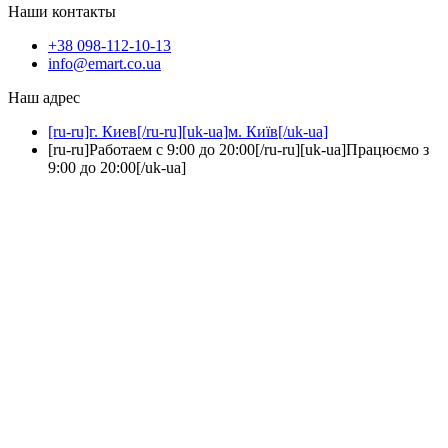
Наши контакты
+38 098-112-10-13
info@emart.co.ua
Наш адрес
[ru-ru]г. Киев[/ru-ru][uk-ua]м. Київ[/uk-ua]
[ru-ru]Работаем с 9:00 до 20:00[/ru-ru][uk-ua]Працюємо з
9:00 до 20:00[/uk-ua]