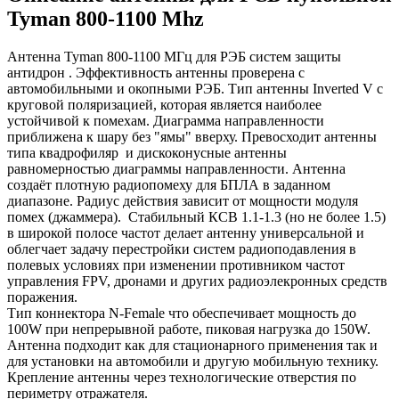
Tyman 800-1100 Mhz
Антенна Tyman 800-1100 МГц для РЭБ систем защиты
антидрон . Эффективность антенны проверена с
автомобильными и окопными РЭБ. Тип антенны Inverted V с
круговой поляризацией, которая является наиболее
устойчивой к помехам. Диаграмма направленности
приближена к шару без "ямы" вверху. Превосходит антенны
типа квадрофиляр и дискоконусные антенны
равномерностью диаграммы направленности. Антенна
создаёт плотную радиопомеху для БПЛА в заданном
диапазоне. Радиус действия зависит от мощности модуля
помех (джаммера). Стабильный КСВ 1.1-1.3 (но не более 1.5)
в широкой полосе частот делает антенну универсальной и
облегчает задачу перестройки систем радиоподавления в
полевых условиях при изменении противником частот
управления FPV, дронами и других радиоэлекронных средств
поражения.
Тип коннектора N-Female что обеспечивает мощность до
100W при непрерывной работе, пиковая нагрузка до 150W.
Антенна подходит как для стационарного применения так и
для установки на автомобили и другую мобильную технику.
Крепление антенны через технологические отверстия по
периметру отражателя.