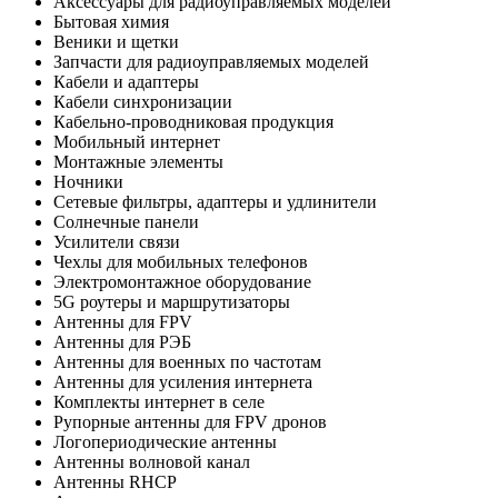
Аксессуары для радиоуправляемых моделей
Бытовая химия
Веники и щетки
Запчасти для радиоуправляемых моделей
Кабели и адаптеры
Кабели синхронизации
Кабельно-проводниковая продукция
Мобильный интернет
Монтажные элементы
Ночники
Сетевые фильтры, адаптеры и удлинители
Солнечные панели
Усилители связи
Чехлы для мобильных телефонов
Электромонтажное оборудование
5G роутеры и маршрутизаторы
Антенны для FPV
Антенны для РЭБ
Антенны для военных по частотам
Антенны для усиления интернета
Комплекты интернет в селе
Рупорные антенны для FPV дронов
Логопериодические антенны
Антенны волновой канал
Антенны RHCP