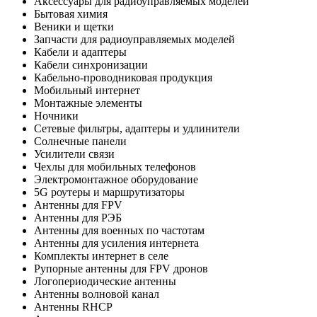
Аксессуары для радиоуправляемых моделей
Бытовая химия
Веники и щетки
Запчасти для радиоуправляемых моделей
Кабели и адаптеры
Кабели синхронизации
Кабельно-проводниковая продукция
Мобильный интернет
Монтажные элементы
Ночники
Сетевые фильтры, адаптеры и удлинители
Солнечные панели
Усилители связи
Чехлы для мобильных телефонов
Электромонтажное оборудование
5G роутеры и маршрутизаторы
Антенны для FPV
Антенны для РЭБ
Антенны для военных по частотам
Антенны для усиления интернета
Комплекты интернет в селе
Рупорные антенны для FPV дронов
Логопериодические антенны
Антенны волновой канал
Антенны RHCP