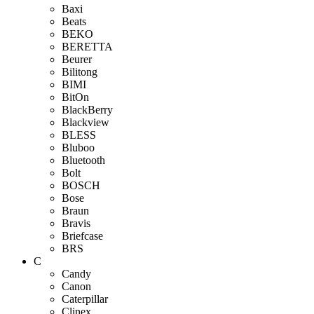
Baxi
Beats
BEKO
BERETTA
Beurer
Bilitong
BIMI
BitOn
BlackBerry
Blackview
BLESS
Bluboo
Bluetooth
Bolt
BOSCH
Bose
Braun
Bravis
Briefcase
BRS
C
Candy
Canon
Caterpillar
Clinex