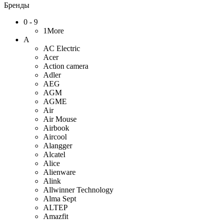
Бренды
0 - 9
1More
A
AC Electric
Acer
Action camera
Adler
AEG
AGM
AGME
Air
Air Mouse
Airbook
Aircool
Alangger
Alcatel
Alice
Alienware
Alink
Allwinner Technology
Alma Sept
ALTEP
Amazfit