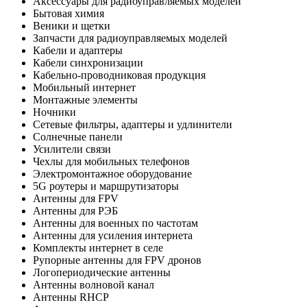
Аксессуары для радиоуправляемых моделей
Бытовая химия
Веники и щетки
Запчасти для радиоуправляемых моделей
Кабели и адаптеры
Кабели синхронизации
Кабельно-проводниковая продукция
Мобильный интернет
Монтажные элементы
Ночники
Сетевые фильтры, адаптеры и удлинители
Солнечные панели
Усилители связи
Чехлы для мобильных телефонов
Электромонтажное оборудование
5G роутеры и маршрутизаторы
Антенны для FPV
Антенны для РЭБ
Антенны для военных по частотам
Антенны для усиления интернета
Комплекты интернет в селе
Рупорные антенны для FPV дронов
Логопериодические антенны
Антенны волновой канал
Антенны RHCP