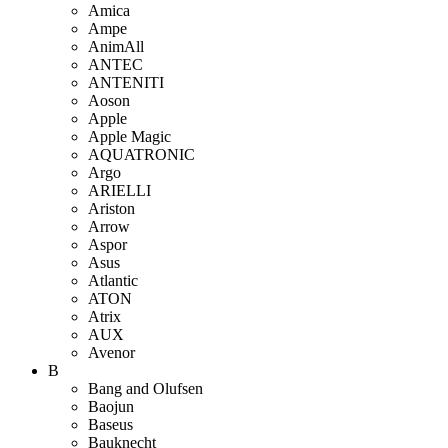
Amica
Ampe
AnimAll
ANTEC
ANTENITI
Aoson
Apple
Apple Magic
AQUATRONIC
Argo
ARIELLI
Ariston
Arrow
Aspor
Asus
Atlantic
ATON
Atrix
AUX
Avenor
B
Bang and Olufsen
Baojun
Baseus
Bauknecht