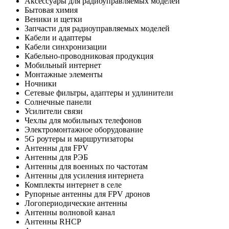
Аксессуары для радиоуправляемых моделей
Бытовая химия
Веники и щетки
Запчасти для радиоуправляемых моделей
Кабели и адаптеры
Кабели синхронизации
Кабельно-проводниковая продукция
Мобильный интернет
Монтажные элементы
Ночники
Сетевые фильтры, адаптеры и удлинители
Солнечные панели
Усилители связи
Чехлы для мобильных телефонов
Электромонтажное оборудование
5G роутеры и маршрутизаторы
Антенны для FPV
Антенны для РЭБ
Антенны для военных по частотам
Антенны для усиления интернета
Комплекты интернет в селе
Рупорные антенны для FPV дронов
Логопериодические антенны
Антенны волновой канал
Антенны RHCP