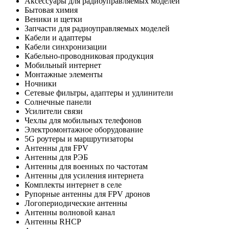
Аксессуары для радиоуправляемых моделей
Бытовая химия
Веники и щетки
Запчасти для радиоуправляемых моделей
Кабели и адаптеры
Кабели синхронизации
Кабельно-проводниковая продукция
Мобильный интернет
Монтажные элементы
Ночники
Сетевые фильтры, адаптеры и удлинители
Солнечные панели
Усилители связи
Чехлы для мобильных телефонов
Электромонтажное оборудование
5G роутеры и маршрутизаторы
Антенны для FPV
Антенны для РЭБ
Антенны для военных по частотам
Антенны для усиления интернета
Комплекты интернет в селе
Рупорные антенны для FPV дронов
Логопериодические антенны
Антенны волновой канал
Антенны RHCP