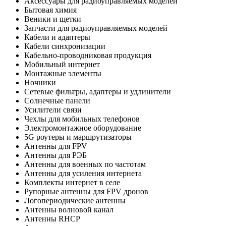
Аксессуары для радиоуправляемых моделей
Бытовая химия
Веники и щетки
Запчасти для радиоуправляемых моделей
Кабели и адаптеры
Кабели синхронизации
Кабельно-проводниковая продукция
Мобильный интернет
Монтажные элементы
Ночники
Сетевые фильтры, адаптеры и удлинители
Солнечные панели
Усилители связи
Чехлы для мобильных телефонов
Электромонтажное оборудование
5G роутеры и маршрутизаторы
Антенны для FPV
Антенны для РЭБ
Антенны для военных по частотам
Антенны для усиления интернета
Комплекты интернет в селе
Рупорные антенны для FPV дронов
Логопериодические антенны
Антенны волновой канал
Антенны RHCP