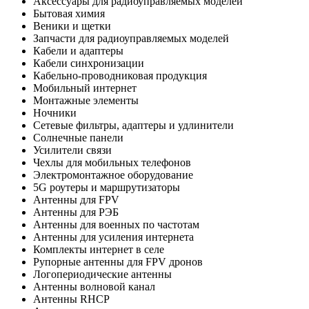
Аксессуары для радиоуправляемых моделей
Бытовая химия
Веники и щетки
Запчасти для радиоуправляемых моделей
Кабели и адаптеры
Кабели синхронизации
Кабельно-проводниковая продукция
Мобильный интернет
Монтажные элементы
Ночники
Сетевые фильтры, адаптеры и удлинители
Солнечные панели
Усилители связи
Чехлы для мобильных телефонов
Электромонтажное оборудование
5G роутеры и маршрутизаторы
Антенны для FPV
Антенны для РЭБ
Антенны для военных по частотам
Антенны для усиления интернета
Комплекты интернет в селе
Рупорные антенны для FPV дронов
Логопериодические антенны
Антенны волновой канал
Антенны RHCP