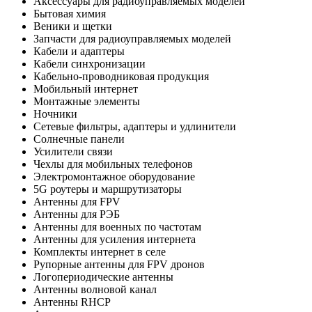
Аксессуары для радиоуправляемых моделей
Бытовая химия
Веники и щетки
Запчасти для радиоуправляемых моделей
Кабели и адаптеры
Кабели синхронизации
Кабельно-проводниковая продукция
Мобильный интернет
Монтажные элементы
Ночники
Сетевые фильтры, адаптеры и удлинители
Солнечные панели
Усилители связи
Чехлы для мобильных телефонов
Электромонтажное оборудование
5G роутеры и маршрутизаторы
Антенны для FPV
Антенны для РЭБ
Антенны для военных по частотам
Антенны для усиления интернета
Комплекты интернет в селе
Рупорные антенны для FPV дронов
Логопериодические антенны
Антенны волновой канал
Антенны RHCP