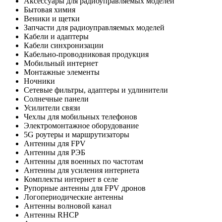
Аксессуары для радиоуправляемых моделей
Бытовая химия
Веники и щетки
Запчасти для радиоуправляемых моделей
Кабели и адаптеры
Кабели синхронизации
Кабельно-проводниковая продукция
Мобильный интернет
Монтажные элементы
Ночники
Сетевые фильтры, адаптеры и удлинители
Солнечные панели
Усилители связи
Чехлы для мобильных телефонов
Электромонтажное оборудование
5G роутеры и маршрутизаторы
Антенны для FPV
Антенны для РЭБ
Антенны для военных по частотам
Антенны для усиления интернета
Комплекты интернет в селе
Рупорные антенны для FPV дронов
Логопериодические антенны
Антенны волновой канал
Антенны RHCP