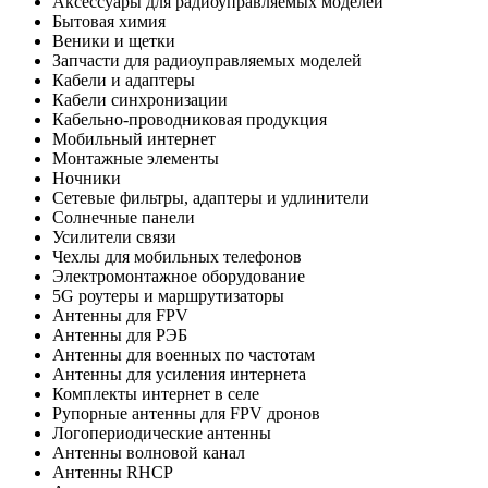
Аксессуары для радиоуправляемых моделей
Бытовая химия
Веники и щетки
Запчасти для радиоуправляемых моделей
Кабели и адаптеры
Кабели синхронизации
Кабельно-проводниковая продукция
Мобильный интернет
Монтажные элементы
Ночники
Сетевые фильтры, адаптеры и удлинители
Солнечные панели
Усилители связи
Чехлы для мобильных телефонов
Электромонтажное оборудование
5G роутеры и маршрутизаторы
Антенны для FPV
Антенны для РЭБ
Антенны для военных по частотам
Антенны для усиления интернета
Комплекты интернет в селе
Рупорные антенны для FPV дронов
Логопериодические антенны
Антенны волновой канал
Антенны RHCP