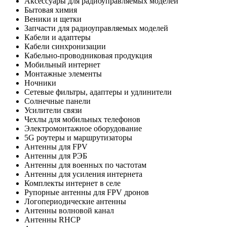
Аксессуары для радиоуправляемых моделей
Бытовая химия
Веники и щетки
Запчасти для радиоуправляемых моделей
Кабели и адаптеры
Кабели синхронизации
Кабельно-проводниковая продукция
Мобильный интернет
Монтажные элементы
Ночники
Сетевые фильтры, адаптеры и удлинители
Солнечные панели
Усилители связи
Чехлы для мобильных телефонов
Электромонтажное оборудование
5G роутеры и маршрутизаторы
Антенны для FPV
Антенны для РЭБ
Антенны для военных по частотам
Антенны для усиления интернета
Комплекты интернет в селе
Рупорные антенны для FPV дронов
Логопериодические антенны
Антенны волновой канал
Антенны RHCP