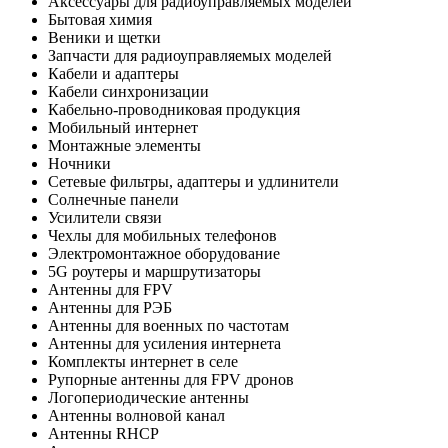
Аксессуары для радиоуправляемых моделей
Бытовая химия
Веники и щетки
Запчасти для радиоуправляемых моделей
Кабели и адаптеры
Кабели синхронизации
Кабельно-проводниковая продукция
Мобильный интернет
Монтажные элементы
Ночники
Сетевые фильтры, адаптеры и удлинители
Солнечные панели
Усилители связи
Чехлы для мобильных телефонов
Электромонтажное оборудование
5G роутеры и маршрутизаторы
Антенны для FPV
Антенны для РЭБ
Антенны для военных по частотам
Антенны для усиления интернета
Комплекты интернет в селе
Рупорные антенны для FPV дронов
Логопериодические антенны
Антенны волновой канал
Антенны RHCP