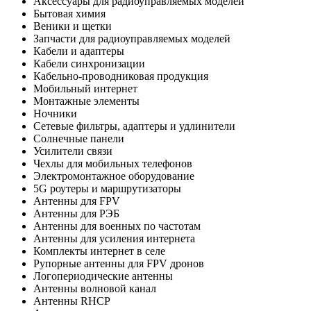
Аксессуары для радиоуправляемых моделей
Бытовая химия
Веники и щетки
Запчасти для радиоуправляемых моделей
Кабели и адаптеры
Кабели синхронизации
Кабельно-проводниковая продукция
Мобильный интернет
Монтажные элементы
Ночники
Сетевые фильтры, адаптеры и удлинители
Солнечные панели
Усилители связи
Чехлы для мобильных телефонов
Электромонтажное оборудование
5G роутеры и маршрутизаторы
Антенны для FPV
Антенны для РЭБ
Антенны для военных по частотам
Антенны для усиления интернета
Комплекты интернет в селе
Рупорные антенны для FPV дронов
Логопериодические антенны
Антенны волновой канал
Антенны RHCP