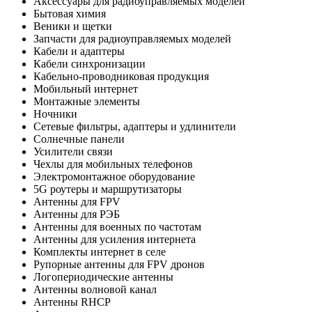
Аксессуары для радиоуправляемых моделей
Бытовая химия
Веники и щетки
Запчасти для радиоуправляемых моделей
Кабели и адаптеры
Кабели синхронизации
Кабельно-проводниковая продукция
Мобильный интернет
Монтажные элементы
Ночники
Сетевые фильтры, адаптеры и удлинители
Солнечные панели
Усилители связи
Чехлы для мобильных телефонов
Электромонтажное оборудование
5G роутеры и маршрутизаторы
Антенны для FPV
Антенны для РЭБ
Антенны для военных по частотам
Антенны для усиления интернета
Комплекты интернет в селе
Рупорные антенны для FPV дронов
Логопериодические антенны
Антенны волновой канал
Антенны RHCP