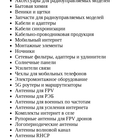
Аксессуары для радиоуправляемых моделей
Бытовая химия
Веники и щетки
Запчасти для радиоуправляемых моделей
Кабели и адаптеры
Кабели синхронизации
Кабельно-проводниковая продукция
Мобильный интернет
Монтажные элементы
Ночники
Сетевые фильтры, адаптеры и удлинители
Солнечные панели
Усилители связи
Чехлы для мобильных телефонов
Электромонтажное оборудование
5G роутеры и маршрутизаторы
Антенны для FPV
Антенны для РЭБ
Антенны для военных по частотам
Антенны для усиления интернета
Комплекты интернет в селе
Рупорные антенны для FPV дронов
Логопериодические антенны
Антенны волновой канал
Антенны RHCP