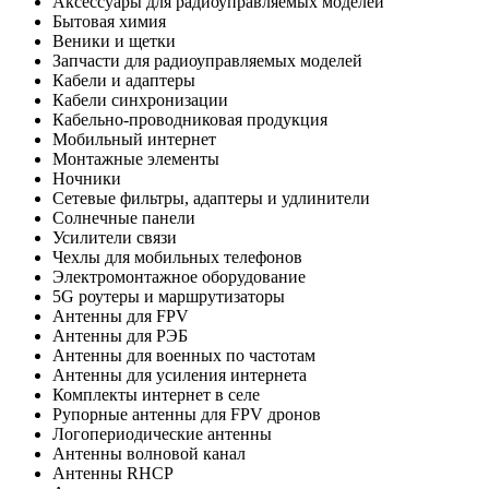
Аксессуары для радиоуправляемых моделей
Бытовая химия
Веники и щетки
Запчасти для радиоуправляемых моделей
Кабели и адаптеры
Кабели синхронизации
Кабельно-проводниковая продукция
Мобильный интернет
Монтажные элементы
Ночники
Сетевые фильтры, адаптеры и удлинители
Солнечные панели
Усилители связи
Чехлы для мобильных телефонов
Электромонтажное оборудование
5G роутеры и маршрутизаторы
Антенны для FPV
Антенны для РЭБ
Антенны для военных по частотам
Антенны для усиления интернета
Комплекты интернет в селе
Рупорные антенны для FPV дронов
Логопериодические антенны
Антенны волновой канал
Антенны RHCP