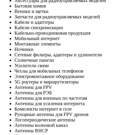
Аксессуары для радиоуправляемых моделей
Бытовая химия
Веники и щетки
Запчасти для радиоуправляемых моделей
Кабели и адаптеры
Кабели синхронизации
Кабельно-проводниковая продукция
Мобильный интернет
Монтажные элементы
Ночники
Сетевые фильтры, адаптеры и удлинители
Солнечные панели
Усилители связи
Чехлы для мобильных телефонов
Электромонтажное оборудование
5G роутеры и маршрутизаторы
Антенны для FPV
Антенны для РЭБ
Антенны для военных по частотам
Антенны для усиления интернета
Комплекты интернет в селе
Рупорные антенны для FPV дронов
Логопериодические антенны
Антенны волновой канал
Антенны RHCP