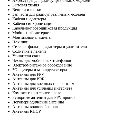
Аксессуары для радиоуправляемых моделей
Бытовая химия
Веники и щетки
Запчасти для радиоуправляемых моделей
Кабели и адаптеры
Кабели синхронизации
Кабельно-проводниковая продукция
Мобильный интернет
Монтажные элементы
Ночники
Сетевые фильтры, адаптеры и удлинители
Солнечные панели
Усилители связи
Чехлы для мобильных телефонов
Электромонтажное оборудование
5G роутеры и маршрутизаторы
Антенны для FPV
Антенны для РЭБ
Антенны для военных по частотам
Антенны для усиления интернета
Комплекты интернет в селе
Рупорные антенны для FPV дронов
Логопериодические антенны
Антенны волновой канал
Антенны RHCP