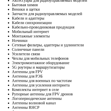
Аксессуары для радиоуправляемых моделей
Бытовая химия
Веники и щетки
Запчасти для радиоуправляемых моделей
Кабели и адаптеры
Кабели синхронизации
Кабельно-проводниковая продукция
Мобильный интернет
Монтажные элементы
Ночники
Сетевые фильтры, адаптеры и удлинители
Солнечные панели
Усилители связи
Чехлы для мобильных телефонов
Электромонтажное оборудование
5G роутеры и маршрутизаторы
Антенны для FPV
Антенны для РЭБ
Антенны для военных по частотам
Антенны для усиления интернета
Комплекты интернет в селе
Рупорные антенны для FPV дронов
Логопериодические антенны
Антенны волновой канал
Антенны RHCP