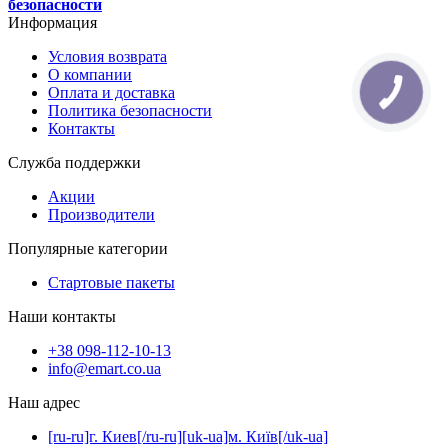
безопасности
Информация
Условия возврата
О компании
Оплата и доставка
Политика безопасности
Контакты
Служба поддержки
Акции
Производители
Популярные категории
Стартовые пакеты
Наши контакты
+38 098-112-10-13
info@emart.co.ua
Наш адрес
[ru-ru]г. Киев[/ru-ru][uk-ua]м. Київ[/uk-ua]