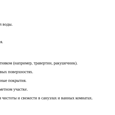
л воды.
я.
стняком (например, травертин, ракушечник).
вых поверхностях.
нные покрытия.
метном участке.
 чистоты и свежести в санузлах и ванных комнатах.