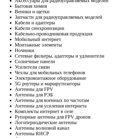
Аксессуары для радиоуправляемых моделей
Бытовая химия
Веники и щетки
Запчасти для радиоуправляемых моделей
Кабели и адаптеры
Кабели синхронизации
Кабельно-проводниковая продукция
Мобильный интернет
Монтажные элементы
Ночники
Сетевые фильтры, адаптеры и удлинители
Солнечные панели
Усилители связи
Чехлы для мобильных телефонов
Электромонтажное оборудование
5G роутеры и маршрутизаторы
Антенны для FPV
Антенны для РЭБ
Антенны для военных по частотам
Антенны для усиления интернета
Комплекты интернет в селе
Рупорные антенны для FPV дронов
Логопериодические антенны
Антенны волновой канал
Антенны RHCP