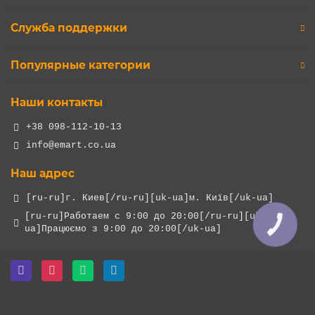
Служба поддержки
Популярные категории
Наши контакты
+38 098-112-10-13
info@emart.co.ua
Наш адрес
[ru-ru]г. Киев[/ru-ru][uk-ua]м. Київ[/uk-ua]
[ru-ru]Работаем с 9:00 до 20:00[/ru-ru][uk-
КНОПКА
ua]Працюємо з 9:00 до 20:00[/uk-ua]
ЗВ'ЯЗКУ