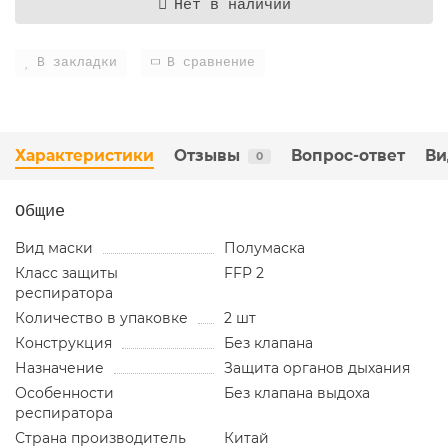
Нет в наличии
В закладки
В сравнение
Характеристики
Отзывы
Вопрос-ответ
Ви
0
Общие
Вид маски
Полумаска
Класс защиты
FFP 2
респиратора
Количество в упаковке
2 шт
Конструкция
Без клапана
Назначение
Защита органов дыхания
Особенности
Без клапана выдоха
респиратора
Страна производитель
Китай